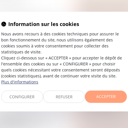
RÈGLES APPLIQUE
Droit pénal
/
Procédu
Information sur les cookies
 prononcer une peine
Le droit douanier ob
lle a expressément
constatation des infra
Nous avons recours à des cookies techniques pour assurer le
décisi...
Toutefois, lorsque des 
bon fonctionnement du site, nous utilisons également des
cookies soumis à votre consentement pour collecter des
Lire la suite
statistiques de visite.
Cliquez ci-dessous sur « ACCEPTER » pour accepter le dépôt de
l'ensemble des cookies ou sur « CONFIGURER » pour choisir
quels cookies nécessitant votre consentement seront déposés
(cookies statistiques), avant de continuer votre visite du site.
Plus d'informations
É DE L’ÉTAT EN
PROCÈS ÉQUITABL
ACCEPTER
CONFIGURER
REFUSER
LA COMPARUTION 
LA DISPENSER D’
Droit pénal
/
Procédu
 ans avait été
uspect du meurtre de
La Cour de cassation