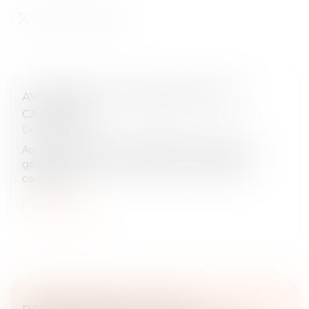
AVIS RELATIF À LA SURPOPULATION
CARCÉRALE
Droit pénal
Au Journal officiel du 2 juillet 2026, le Contrôleur
général a publié un avis relatif à la surpopulation
carcérale...
Lire la suite