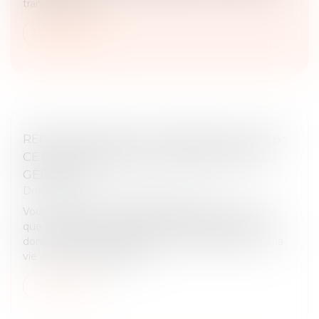
tranquillité de n...
Lire la suite
RÉFORME DES BAUX COMMERCIAUX 2026 :
CE QUI CHANGE POUR LE BAILLEUR QUI
GÈRE SEUL
Droit commercial
/
Baux commerciaux
Vous détenez un ou plusieurs locaux commerciaux
que vous gérez sans administrateur de biens ? La
donne vient de changer. La loi de simplification de la
vie économique, publiée l...
Lire la suite