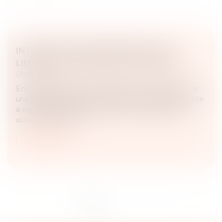
INTERDICTION DE MANIFESTER : LES
LIMITES DU POUVOIR DU JUGE PÉNAL
Droit pénal
En matière pénale, une juridiction ne peut prononcer
une peine qu'à raison d'une infraction pour laquelle elle
a expressément déclaré le prévenu coupable. En
outre, toute décisi...
Lire la suite
...
<<
<
1
2
3
4
5
6
7
>
>>