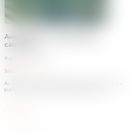
Avis relatif à la surpopulation
carcérale
Publié le :
06/07/2026
Droit pénal
Source :
www.cglpl.fr
Au Journal officiel du 2 juillet 2026, le Contrôleur général a
publié un avis relatif à la surpopulation carcérale...
Lire la suite