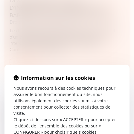
DESSAISISSEMENT DU JUGE
D’INSTRUCTION : LA MENTION « S’EN
RAPPORTE » NE VAUT PAS RÉQUISITION
Droit pénal
/
Procédure pénale
Le dessaisissement d’un juge d’instruction au profit
d’un autre juge saisi de faits connexes ne peut
intervenir qu’à l’initiative du ministère public.
Conformément à l’article 6...
Lire la suite
Information sur les cookies
Nous avons recours à des cookies techniques pour
assurer le bon fonctionnement du site, nous
utilisons également des cookies soumis à votre
UN PROCESSUS IRRÉVERSIBLE DE DÉPART
consentement pour collecter des statistiques de
visite.
DES LIEUX DU LOCATAIRE FAIT OBSTACLE
Cliquez ci-dessous sur « ACCEPTER » pour accepter
AU REPENTIR DU BAILLEUR
le dépôt de l'ensemble des cookies ou sur «
Droit commercial
/
Baux commerciaux
CONFIGURER » pour choisir quels cookies