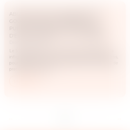
ABUS DE POSITION DOMINANTE PAR
GOOGLE DANS LE DOMAINE DE LA
PUBLICITÉ EN LIGNE : 2,95 MILLIARDS
D'EUROS D'AMENDE - ACTU-JURIDIQUE
Droit commercial
Le 5 septembre 2025, la Commission européenne a
infligé à Google une amende de 2,95 milliards d’euros,
pour infraction aux règles européennes en matière de
pratiques anticoncurr...
Lire la suite
...
...
<<
<
3
4
5
6
7
8
9
>
>>