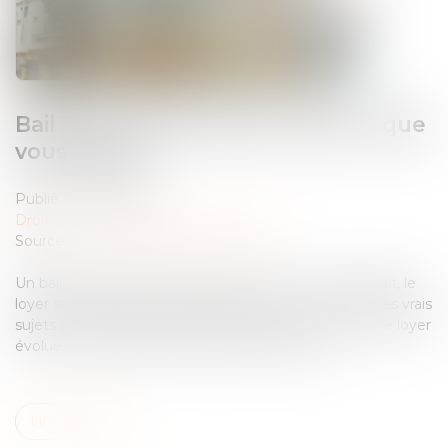
Bail 3 6 9 : durée, loyer, sortie, ce que
vous signez
Publié le :
19/05/2026
Droit commercial
/
Baux commerciaux
Source :
boursimmo-entreprise09.fr
Un bail commercial se signe souvent vite. Un local plaît, le
loyer semble tenable, le dossier avance, et pourtant les vrais
sujets sont ailleurs : qui peut partir quand, comment le loyer
évolue, ce qui se passe si l’activité change, et ...
Lire la suite