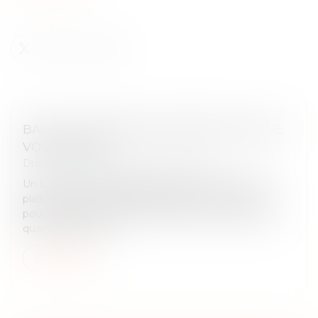
BAIL 3 6 9 : DURÉE, LOYER, SORTIE, CE QUE
VOUS SIGNEZ
Droit commercial
/
Baux commerciaux
Un bail commercial se signe souvent vite. Un local
plaît, le loyer semble tenable, le dossier avance, et
pourtant les vrais sujets sont ailleurs : qui peut partir
quand, comment...
Lire la suite