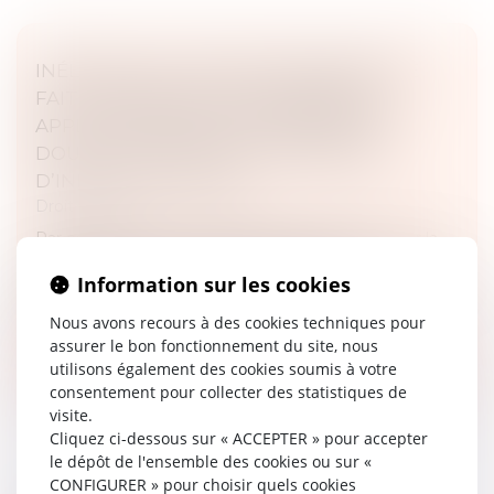
INÉLIGIBILITÉ, GESTION MUNICIPALE DE
FAIT ET PRISE ILLÉGALE D’INTÉRÊTS :
APPLICATION DE LA LOI PÉNALE PLUS
DOUCE ET CONTRÔLE DU MAINTIEN
D’INFLUENCE LOCALE
Droit pénal
Par cet arrêt, la Cour de cassation se prononce sur la
condamnation d’un ancien maire poursuivi
Information sur les cookies
notamment pour poursuite irrégulière de ses fonctions
après une inéligibilité et...
Nous avons recours à des cookies techniques pour
assurer le bon fonctionnement du site, nous
Lire la suite
utilisons également des cookies soumis à votre
consentement pour collecter des statistiques de
visite.
Cliquez ci-dessous sur « ACCEPTER » pour accepter
le dépôt de l'ensemble des cookies ou sur «
CONFIGURER » pour choisir quels cookies