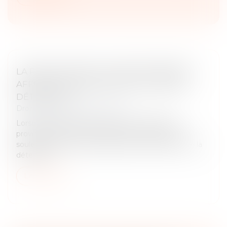
LA RÉGULARITÉ DE LA MISE EN EXAMEN
AFFECTE LA RÉGULARITÉ DU TITRE DE
DÉTENTION
Droit pénal
/
Procédure pénale
Lorsqu’une personne est placée en détention
provisoire, elle ne peut, sous couvert d’un appel,
soulever des moyens étrangers à l’objet même de la
détention...
Lire la suite