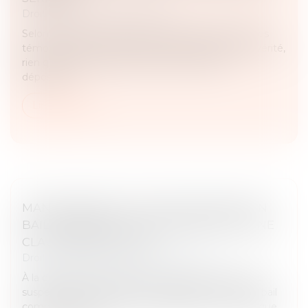
Droit pénal
/
Procédure pénale
Selon l’article 446 du Code de procédure pénale, les
témoins doivent prêter serment de dire toute la vérité,
rien que la vérité, avant de commencer leur
déposition...
Lire la suite
MANQUEMENTS AUX OBLIGATIONS D’UN
BAIL COMMERCIAL ET SUSPENSION D’UNE
CLAUSE RÉSOLUTOIRE
Droit commercial
/
Baux commerciaux
À la demande du locataire, le juge peut décider de
suspendre les effets d’une clause résolutoire d’un bail
commercial mise en jeu par le bailleur, et ce quel que