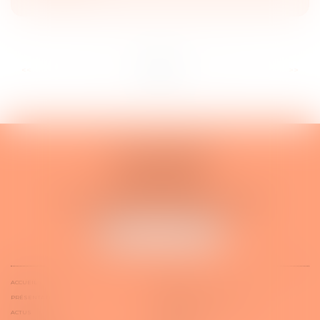
...
...
<<
<
11
12
13
14
15
16
17
>
>>
Yvan MARTIN
19, rue Montmartel
91800 BRUNOY
Tél :
01 84 18 20 96
Fax : 01 49 74 99 23
E-mail :
yvan.martin@avocat.fr
NOUS LOCALISER
ACCUEIL
CABINET
PRÉSENTATION
DOMAINES D'INTERVENTION
ACTUS
PRISE DE RDV