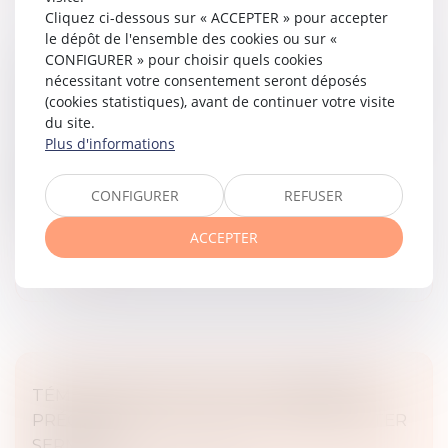
Cliquez ci-dessous sur « ACCEPTER » pour accepter
le dépôt de l'ensemble des cookies ou sur «
CONFIGURER » pour choisir quels cookies
COMPÉTENCE, POUVOIR ET SANCTION DE
nécessitant votre consentement seront déposés
L’AMF : RAPPEL DE LA COUR DE CASSATION
(cookies statistiques), avant de continuer votre visite
Droit commercial
du site.
En l’espèce, une société a fait l’objet d’une enquête
Plus d'informations
menée par le collège de l’Autorité des marchés
financiers (AMF), suivie d’une condamnation
CONFIGURER
REFUSER
prononcée par la commission des...
ACCEPTER
Lire la suite
TÉMOIGNAGE EN JUSTICE : DERNIÈRES
PRÉCISIONS SUR L’OBLIGATION DE PRÊTER
SERMENT