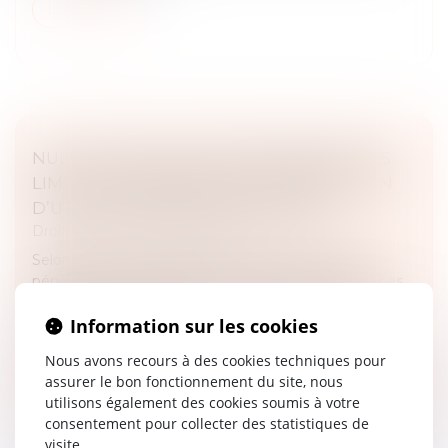
Lire la suite
NULLITÉ DES ACTES DE PROCÉDURE : LES
LIMITES AU PRINCIPE DE L’INTERDICTION
D’UTILISER DES PIÈCES ANNULÉES
Droit pénal
/
Procédure pénale
Selon l’article 174, alinéa 3, du Code de procédure
pénale, « il est interdit de tirer des actes et des pièces
ou parties d’actes ou de pièces annulées aucun
renseignement contr...
Information sur les cookies
Nous avons recours à des cookies techniques pour
Lire la suite
assurer le bon fonctionnement du site, nous
utilisons également des cookies soumis à votre
consentement pour collecter des statistiques de
visite.