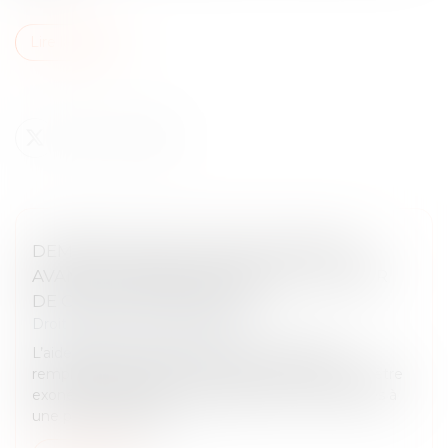
Lire la suite
DEMANDE D’AIDE JURIDICTIONNELLE
AVANT OU APRÈS LE POURVOI ? LA COUR
DE CASSATION TRANCHE !
Droit pénal
/
Procédure pénale
L’aide juridictionnelle permet à un justiciable
remplissant certaines conditions de ressources d’être
exonéré, totalement ou partiellement, des frais liés à
une procédure judici...