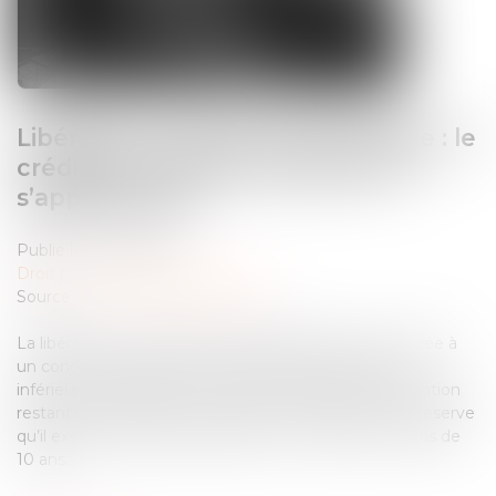
Libération conditionnelle familiale : le
crédit de réduction de peine ne
s’applique pas
Publié le :
14/03/2025
Droit pénal
/
Procédure pénale
Source :
www.lemag-juridique.com
La libération conditionnelle familiale peut être accordée à
un condamné dont la peine privative de liberté est
inférieure ou égale à 4 ans, ou dont la durée de détention
restante est inférieure ou égale à cette durée, sous réserve
qu’il exerce l’autorité parentale sur un enfant de moins de
10 ans...