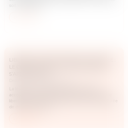
soit le manquem...
Lire la suite
LIBÉRATION CONDITIONNELLE FAMILIALE :
LE CRÉDIT DE RÉDUCTION DE PEINE NE
S’APPLIQUE PAS
Droit pénal
/
Procédure pénale
La libération conditionnelle familiale peut être
accordée à un condamné dont la peine privative de
liberté est inférieure ou égale à 4 ans, ou dont la durée
de détention restant...
Lire la suite