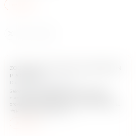
Lire la suite
ZOOM SUR LES LIMITES DE LA DÉTENTION
PROVISOIRE
Droit pénal
/
Procédure pénale
Selon l’article 5 paragraphe 3 de la Convention
européenne des droits de l’homme, la détention
provisoire ne peut excéder une durée raisonnable au
regard de la gravité des faits...
Lire la suite