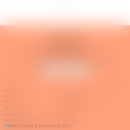
...
...
<<
<
14
15
16
17
18
19
20
>
>>
Yvan MARTIN
19, rue Montmartel
91800 BRUNOY
Tél :
01 84 18 20 96
Fax : 01 49 74 99 23
E-mail :
yvan.martin@avocat.fr
NOUS LOCALISER
ACCUEIL
CABINET
PRÉSENTATION
DOMAINES D'INTERVENTION
ACTUS
PRISE DE RDV
ESPACE CLIENT
CONTACT
HONORAIRES
PLAN DU SITE
MENTIONS LÉGALES
ARTICLES
Septeo Digital & Services © 2024