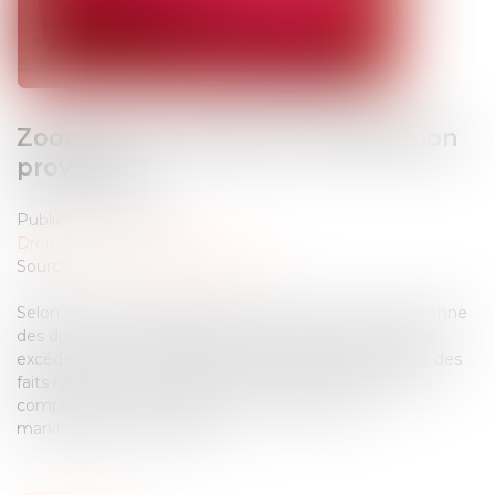
Zoom sur les limites de la détention
provisoire
Publié le :
17/01/2025
Droit pénal
/
Procédure pénale
Source :
www.lemag-juridique.com
Selon l’article 5 paragraphe 3 de la Convention européenne
des droits de l’homme, la détention provisoire ne peut
excéder une durée raisonnable au regard de la gravité des
faits reprochés à la personne mise en examen et de la
complexité des investigations nécessaires à la
manifestation de la vérité...