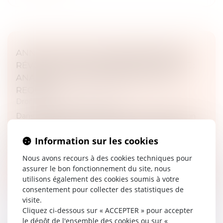
ANNULATION D’UNE ORDONNANCE DE
RÉVOCATION DU CONTRÔLE JUDICIAIRE :
ANALYSE DE L’IRRECEVABILITÉ DE LA
REQUÊTE
Droit pénal
/
Procédure pénale
Dans l’affaire portée devant la Cour de cassation, un
prévenu, placé sous mandat de dépôt, avait fait l’objet
d’une prolongation de sa détention provisoire sur
Information sur les cookies
décision du juge...
Nous avons recours à des cookies techniques pour
Lire la suite
assurer le bon fonctionnement du site, nous
utilisons également des cookies soumis à votre
consentement pour collecter des statistiques de
visite.
Cliquez ci-dessous sur « ACCEPTER » pour accepter
le dépôt de l'ensemble des cookies ou sur «