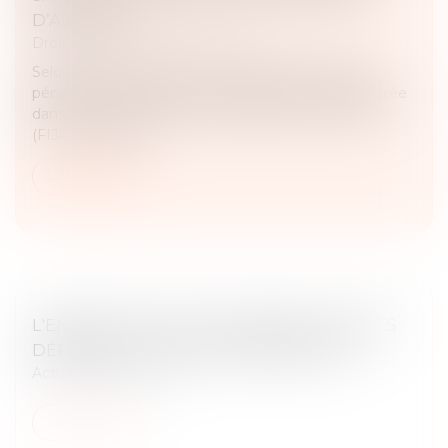
D’ADRESSE
Droit pénal
/
Procédure pénale
Selon l’article 706-25-7, 2° du Code de procédure
pénale, toute personne dont l’identité est enregistrée
dans le Fichier des auteurs d’infractions terroristes
(FIJAIT) doit décl...
Lire la suite
L'ENFANT FACE AUX VIOLENCES, QUELLES
DÉFENSE(S) ? 29-30 NOVEMBRE 2024
Actualités du cabinet
Lire la suite