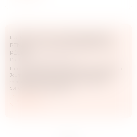
PURGE DES NULLITÉS EN PROCÉDURE
PÉNALE : LA LOI DE 2024 REDÉFINIT LES
RÈGLES
Droit pénal
/
Procédure pénale
La loi n° 2024-1061 du 26 novembre 2024, publiée au
Journal officiel le 27 novembre, vise à renforcer le
mécanisme de purge des nullités en matière
correctionnelle et criminelle...
Lire la suite