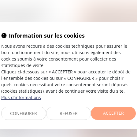
UÉ : LES LIMITES
LA MODÉRATION 
CE AU DÉFAUT
VALIDÉE PAR LA 
Droit commercial
/
B
Information sur les cookies
Dans un arrêt rendu l
rappelé que l'indem
la durée du bail, la
Nous avons recours à des cookies techniques pour assurer le
contractuelle peut êt
rtuit, le bail est
bon fonctionnement du site, nous utilisons également des
cookies soumis à votre consentement pour collecter des
statistiques de visite.
Cliquez ci-dessous sur « ACCEPTER » pour accepter le dépôt de
Lire la suite
l'ensemble des cookies ou sur « CONFIGURER » pour choisir
quels cookies nécessitant votre consentement seront déposés
(cookies statistiques), avant de continuer votre visite du site.
Plus d'informations
ACCEPTER
CONFIGURER
REFUSER
T
IL OBTIENT LA BA
ROISIÈME
FAUTE DE CLIENTÈ
Droit commercial
/
B