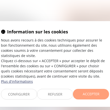
TÉ DE LA
VENTE DE MATÉRI
 DES GROUPES
CONSEIL DU VEN
R, SOUS RÉSERVE
L'ACHETEUR
Information sur les cookies
Droit commercial
Nous avons recours à des cookies techniques pour assurer le
Le vendeur professio
bon fonctionnement du site, nous utilisons également des
d'information et de c
torité à consulter de
cookies soumis à votre consentement pour collecter des
usage lorsque l'ache
enseignes de la
statistiques de visite.
le...
Cliquez ci-dessous sur « ACCEPTER » pour accepter le dépôt de
l'ensemble des cookies ou sur « CONFIGURER » pour choisir
quels cookies nécessitant votre consentement seront déposés
Lire la suite
(cookies statistiques), avant de continuer votre visite du site.
Plus d'informations
ACCEPTER
CONFIGURER
REFUSER
RUPTURE BRUTALE
CONTRAT CLAIR ET