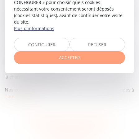
CONFIGURER » pour choisir quels cookies
nécessitant votre consentement seront déposés
Les procédures civiles d’exécution permettent aussi de se
(cookies statistiques), avant de continuer votre visite
protéger en amont, grâce à des saisies conservatoires et
du site.
ainsi d'éviter, que celui qui a perdu un procès, tente
Plus d'informations
d’échapper à ses responsabilités.
CONFIGURER
REFUSER
Maître Yvan Martin a eu de nombreux bailleurs sociaux
comme clients institutionnels. Il défend régulièrement ses
ACCEPTER
clients devant le juge de l’exécution.
Maître Yvan Martin intervient aussi devant la CIVI ou devant
la chambre des intérêts civils.
Nos compétences en la matière sont larges, n'hésitez pas à
nous contacter
.
Voir tous les domaines d'intervention
Contacter un expert