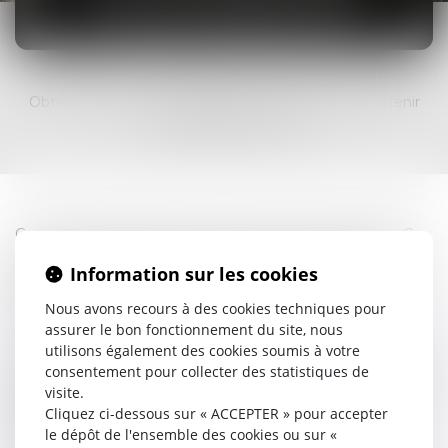
CIVILES D’EXÉCUTION
Obtenir « justice » ne signifie pas, concrètement obtenir
une réparation effective.
Gagner un procès permet d’obtenir un titre exécutoire. Ce
titre exécutoire permet un commissaire de justice de faire
Information sur les cookies
exécuter la décision. Autrement dit, si les débiteurs
n’accomplissent pas spontanément leurs obligations, le
Nous avons recours à des cookies techniques pour
créancier peut obtenir satisfaction par la contrainte.
assurer le bon fonctionnement du site, nous
utilisons également des cookies soumis à votre
Parfois à l’inverse, il convient de se défendre contre toute
consentement pour collecter des statistiques de
procédure de saisie injustifiée ou illégitime, voire irrégulière.
visite.
Cette matière qualifiée de « procès après procès »
Cliquez ci-dessous sur « ACCEPTER » pour accepter
constitue une étape tout aussi longue que la première
le dépôt de l'ensemble des cookies ou sur «
phase à savoir le procès.